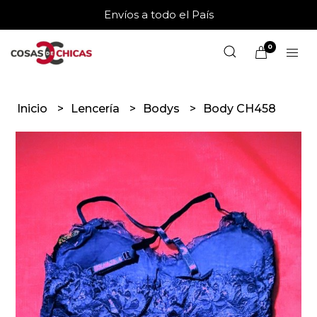
Envíos a todo el País
0
Inicio
Lencería
Bodys
Body CH458