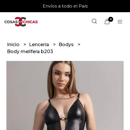
Envíos a todo el País
0
Inicio
Lencería
Bodys
Body melífera b203